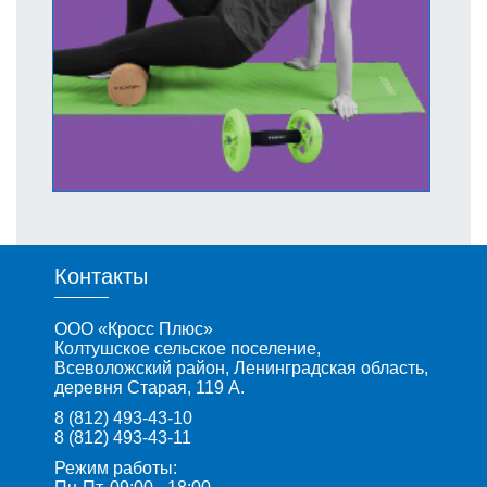
Контакты
ООО «Кросс Плюс»
Колтушское сельское поселение,
Всеволожский район, Ленинградская область,
деревня Старая, 119 А.
8 (812) 493-43-10
8 (812) 493-43-11
Режим работы: