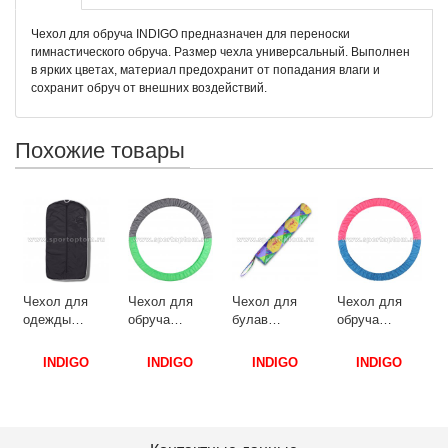
Чехол для обруча INDIGO предназначен для переноски
гимнастического обруча. Размер чехла универсальный. Выполнен
в ярких цветах, материал предохранит от попадания влаги и
сохранит обруч от внешних воздействий.
Похожие товары
Рюкзак 
художес
гимнаст
INDIGO 
INDI
200 25 л
ол для
Чехол для
Чехол для
Чехол для
Цветы
ежды
обруча
булав
обруча
IGO SM-
INDIGO SM-
гимнастических
INDIGO SM-
 100*50 см
400 50-75 см
(тубус)
400 50-75 см
INDIGO
INDIGO
INDIGO
INDIGO
ный
Салатово-
INDIGO SM-
Голубо-
серый
128 46*8 см
розовый
Гимнастика