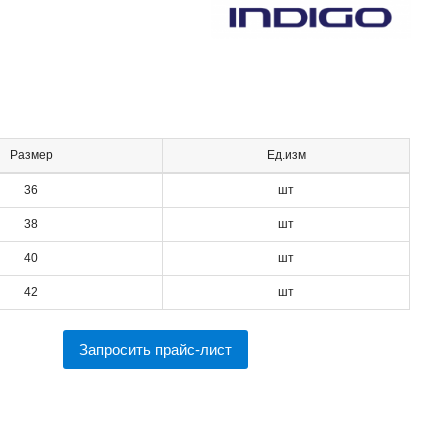
Размер
Ед.изм
36
шт
38
шт
40
шт
42
шт
Запросить прайс-лист