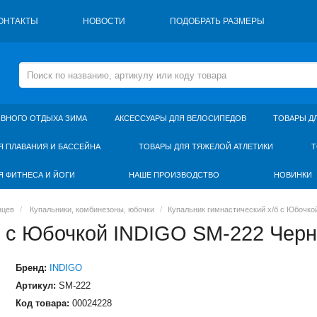
ОНТАКТЫ
НОВОСТИ
ПОДОБРАТЬ РАЗМЕРЫ
ИВНОГО ОТДЫХА ЗИМА
АКСЕССУАРЫ ДЛЯ ВЕЛОСИПЕДОВ
ТОВАРЫ Д
Я ПЛАВАНИЯ И БАССЕЙНА
ТОВАРЫ ДЛЯ ТЯЖЕЛОЙ АТЛЕТИКИ
Т
Я ФИТНЕСА И ЙОГИ
НАШЕ ПРОИЗВОДСТВО
НОВИНКИ
нцев
Купальники, комбинезоны, юбочки
Купальник гимнастический х/б с Юбочк
б с Юбочкой INDIGO SM-222 Чер
Бренд:
INDIGO
Артикул:
SM-222
Код товара:
00024228