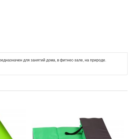
редназначен для занятий дома, в фитнес-зале, на природе.
Коврик гимнастический взрослый INDIGO SM-
Ковр
042 180*60*1 см Сине-красный
173*
INDIGO