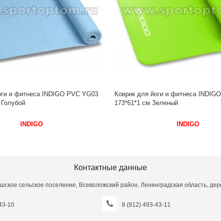
оги и фитнеса INDIGO NBR IN104
Коврик гимнастический взрослый 
Зеленый
042 180*60*1 см Салатово-серый
INDIGO
INDIGO
Контактные данные
шское сельское поселение, Всеволожский район, Ленинградская область, дере
43-10
8 (812) 493-43-11