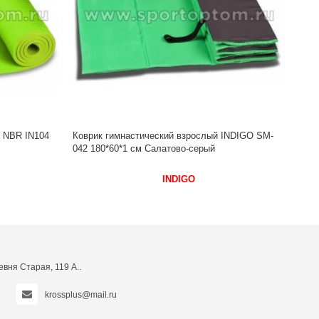
INDIGO SM-
вня Старая, 119 А..
krossplus@mail.ru