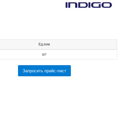
Ед.изм
шт
Запросить прайс-лист