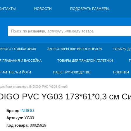
ОНТАКТЫ
НОВОСТИ
ПОДОБРАТЬ РАЗМЕРЫ
ИВНОГО ОТДЫХА ЗИМА
АКСЕССУАРЫ ДЛЯ ВЕЛОСИПЕДОВ
ТОВАРЫ Д
Я ПЛАВАНИЯ И БАССЕЙНА
ТОВАРЫ ДЛЯ ТЯЖЕЛОЙ АТЛЕТИКИ
Т
Я ФИТНЕСА И ЙОГИ
НАШЕ ПРОИЗВОДСТВО
НОВИНКИ
 для йоги и фитнеса INDIGO PVC YG03 Синий
NDIGO PVC YG03 173*61*0,3 см С
Бренд:
INDIGO
Артикул:
YG03
Код товара:
00025929