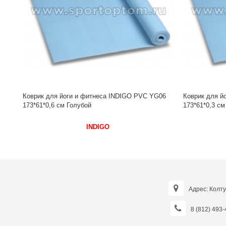
06
Коврик для йоги и фитнеса INDIGO PVC YG03
Коврик для й
173*61*0,3 см Голубой
173*61*1 см 
INDIGO
Адрес: Колту
8 (812) 493-