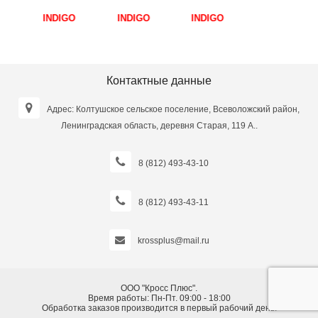
тканевых
INDIGO
эластичная
замкнутая
резинки
MEDIUM
замкнутая с 8
INDIGO
INDIGO
INDIGO
INDIGO
INDIGO
разной
(ТПЭ) 6-8 кг
захватами
LIGHT (2-5 кг)
нагрузки
IR97627M
INDIGO
6004-1 HKRB
,45мм
INDIGO IN265
1,5м*15см*0,45мм
MEDIUM
46*5*0.035см
8см*40см
Фиолетовый
F97669M 90*4
Сиреневый
Сиреневый,
см Розовый
Контактные данные
розовый,
салатовый
Адрес: Колтушское сельское поселение, Всеволожский район,
Ленинградская область, деревня Старая, 119 А..
8 (812) 493-43-10
8 (812) 493-43-11
krossplus@mail.ru
ООО "Кросс Плюс".
Время работы: Пн-Пт. 09:00 - 18:00
Обработка заказов производится в первый рабочий день.