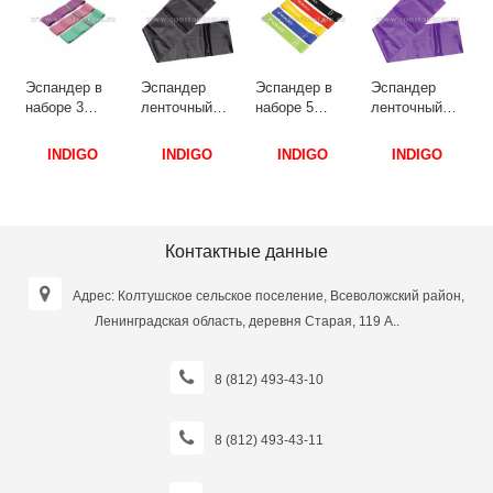
M
Эспандер в
Эспандер
Эспандер в
Эспандер
наборе 3
ленточный
наборе 5
ленточный
2
тканевых
INDIGO
латексных
INDIGO
резинки
HEAVY (ТПЭ)
лент разной
MEDIUM
INDIGO
INDIGO
INDIGO
INDIGO
разной
9-10 кг
нагрузки
(ТПЭ) 6-8 кг
2
нагрузки
IR97627H
INDIGO IN260
IR97627M
INDIGO IN265
1,5м*15см*0,55мм
5*30см
1,5м*15см*0,45мм
8см*40см
Черный
Черный,
Фиолетовый
Сиреневый,
Красный,
Контактные данные
розовый,
Желтый,
салатовый
Синий,
Адрес: Колтушское сельское поселение, Всеволожский район,
Салатовый
Ленинградская область, деревня Старая, 119 А..
8 (812) 493-43-10
8 (812) 493-43-11