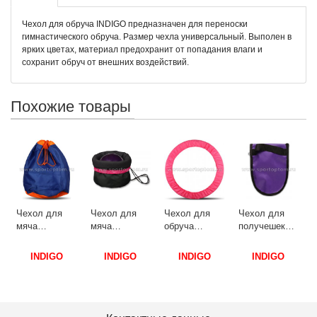
Чехол для обруча INDIGO предназначен для переноски
гимнастического обруча. Размер чехла универсальный. Выполен в
ярких цветах, материал предохранит от попадания влаги и
сохранит обруч от внешних воздействий.
Похожие товары
с
(
1
Чехол для
Чехол для
Чехол для
Чехол для
мяча
мяча
обруча
получешек
ких
гимнастического
гимнастического
INDIGO SM-
художественной
INDIGO SM-
утепленный
084 60-90 см
гимнастики
INDIGO
INDIGO
INDIGO
INDIGO
135 34х24см
INDIGO SM-
Розовый
INDIGO SM-
Синий
335 34*24 см
141 19*14 см
Черно-
Фиолетовый
розовый