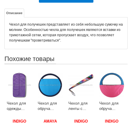
Описание
Чехол для получешек представляет из себя небольшую сумочку на
молнии. Особенностью чехла для получешек являются вставки из
трикотажной сетки, которая пропускает воздух, что позволяет
получешкам "проветриваться".
Похожие товары
о
(
0
Чехол для
Чехол для
Чехол для
Чехол для
одежды
обруча
ленты с
обруча
ого
INDIGO SM-
(Сумка)
палочкой (с
(Сумка)
139 100*50 см
AMAYA
карманом)
INDIGO SM-
INDIGO
AMAYA
INDIGO
INDIGO
Фиолетовый
36028510 60-
INDIGO SM-
083 60-90 см
82см
132 65 см
Голубо-