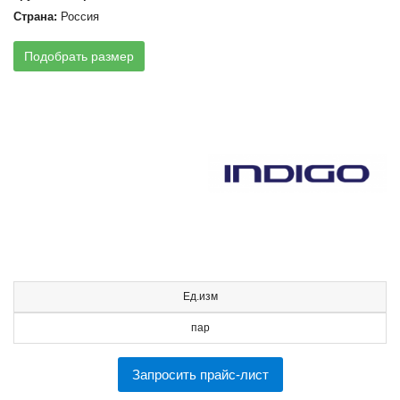
Страна:
Россия
Подобрать размер
Ед.изм
пар
Запросить прайс-лист