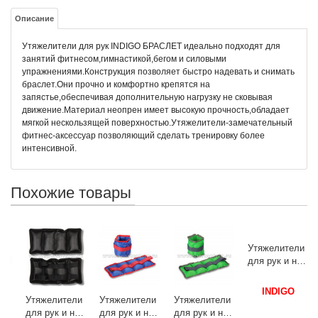
Описание
Утяжелители для рук INDIGO БРАСЛЕТ идеально подходят для
занятий фитнесом,гимнастикой,бегом и силовыми
упражнениями.Конструкция позволяет быстро надевать и снимать
браслет.Они прочно и комфортно крепятся на
запястье,обеспечивая дополнительную нагрузку не сковывая
движение.Материал неопрен имеет высокую прочность,обладает
мягкой нескользящей поверхностью.Утяжелители-замечательный
фитнес-аксессуар позволяющий сделать тренировку более
интенсивной.
Похожие товары
д
4
Утяжелители
Утяжелители
Утяжелители
Утяжелители
к
для рук и ног
для рук и ног
для рук и ног
для рук и ног