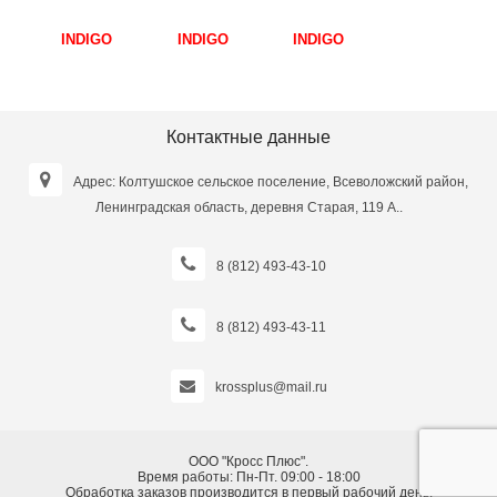
INDIGO
INDIGO
INDIGO
INDIGO
ПРОФИ SM-
КЛАССИКА
КЛАССИКА
ПРОФИ SM-
INDIGO
INDIGO
INDIGO
INDIGO
150/2,0 2*2,0
SM-148/0,5
SM-148/0,3
150/1,0 2*1,0
й
кг Черный
2*0,5 кг
2*0,3 кг
кг Черный
Синий
Салатовый
Контактные данные
Адрес: Колтушское сельское поселение, Всеволожский район,
Ленинградская область, деревня Старая, 119 А..
8 (812) 493-43-10
8 (812) 493-43-11
krossplus@mail.ru
ООО "Кросс Плюс".
Время работы: Пн-Пт. 09:00 - 18:00
Обработка заказов производится в первый рабочий день.