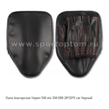
Лапа боксерская Череп SM и/к SM-099 28*20*5 см Черный