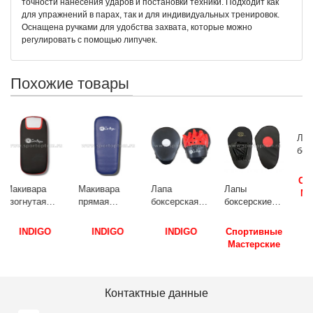
точности нанесения ударов и постановки техники. Подходит как
для упражнений в парах, так и для индивидуальных тренировок.
Оснащена ручками для удобства захвата, которые можно
регулировать с помощью липучек.
Похожие товары
Макивара
Лапа
Лапы
Лапа
прямая
боксерская
боксерские
боксерская
INDIGO PU
изогнутая
прямые
Череп SM и/к
250067 43*19
INDIGO PU
большие RSC
SM-099
INDIGO
INDIGO
Спортивные
Спортивные
см Синий
(пара) PS-903
COMBAT и/
28*20*5 см
Мастерские
Мастерские
й
26*20*9 см
к(пара)
Черный
Черно-
RSC010
красный
34*19*4 см
Черный
Контактные данные