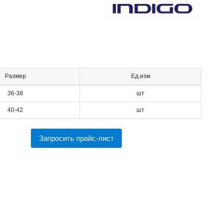
Размер
Ед.изм
36-38
шт
40-42
шт
Запросить прайс-лист