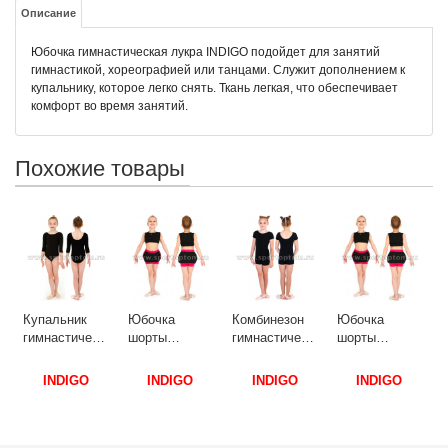
Описание
Юбочка гимнастическая лукра INDIGO подойдет для занятий
гимнастикой, хореографией или танцами. Служит дополнением к
купальнику, которое легко снять. Ткань легкая, что обеспечивает
комфорт во время занятий.
Похожие товары
Купальник
гимнастический
на бретелях
7823 30
р
ЧЕРСА
Бежевый
Юбочка
Комбинезон
Юбочка
кий
шорты
гимнастический
шорты
гимнастическая
короткий
гимнастическая
с окантовкой
рукав INDIGO
с окантовкой
INDIGO
INDIGO
INDIGO
INDIGO SM-
х/б SM-188 42
INDIGO SM-
351 28
Черный
351 36
Черный-
Черный-
фуксия
фуксия