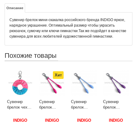
Описание
Сувенир брелок мини-скакалка российского бренда INDIGO яркое,
нарядное украшение. Оптимальный размер чтобы украсить
рюкзачок, сумочку или ключи гимнастки.Так же подойдет в качестве
сувенира для всех любителей художественной гимнастики.
Похожие товары
Хит
Сувен
брело
для о
INDIG
IN
393 6
увенир
Сувенир
Сувенир
Сувенир
Красн
релок чехол
брелок
брелок
брелок
белы
ля обруча
булавы для
булавы для
булавы для
NDIGO SM-
художественной
художественной
художественной
INDIGO
INDIGO
INDIGO
INDIGO
93 6 см
гимнастики
гимнастики
гимнастики
олубо-
INDIGO SM-
INDIGO
INDIGO SM-
озовый
391 8 см
(10шт) SM-
391 8 см