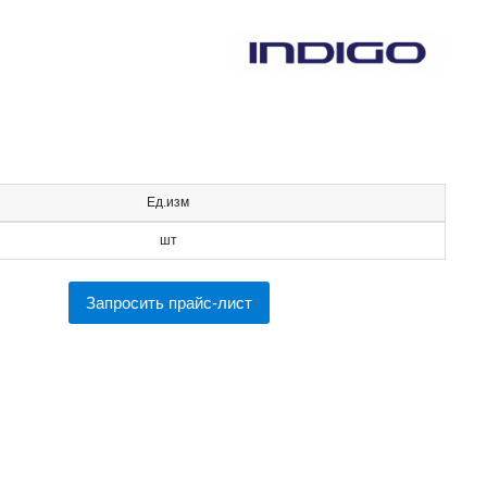
Ед.изм
шт
Запросить прайс-лист