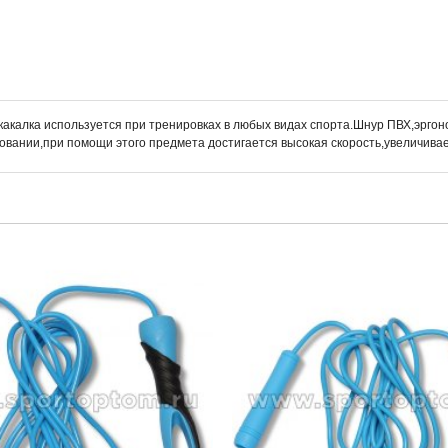
какалка используется при тренировках в любых видах спорта.Шнур ПВХ,эрг
ьзовании,при помощи этого предмета достигается высокая скорость,увеличив