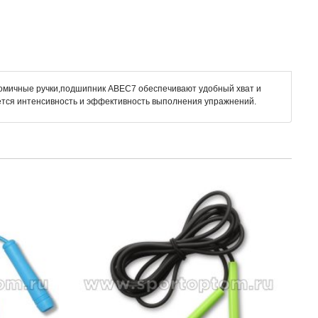
ономичные ручки,подшипник ABEC7 обеспечивают удобный хват и
ается интенсивность и эффективность выполнения упражнений.
Скак