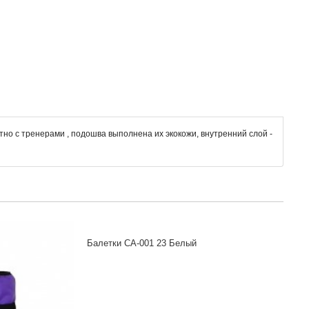
о с тренерами , подошва выполнена их экокожи, внутренний слой -
Сапо
416 