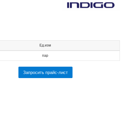
Ед.изм
пар
Запросить прайс-лист