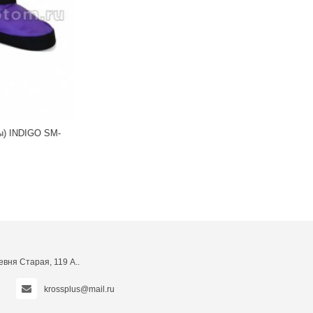
INDIGO SM-
Балетки CA-001 23 Белый
вня Старая, 119 А..
krossplus@mail.ru