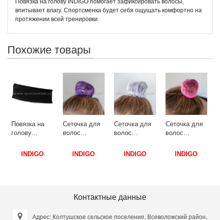
Повязка на голову INDIGO помогает зафиксировать волосы,
впитывает влагу. Спортсменка будет себя ощущать комфортно на
протяжении всей тренировки.
Похожие товары
С
3
Г
Повязка на
Сеточка для
Сеточка для
Сеточка для
голову
волос
волос
волос
INDIGO SM-
INDIGO SM-
INDIGO SM-
INDIGO SM-
266 18*5 см
329 9 см
329 9 см
330 11 см
INDIGO
INDIGO
INDIGO
INDIGO
Черный
Фиолетовый
Белый
Розовый
Контактные данные
Адрес: Колтушское сельское поселение, Всеволожский район,