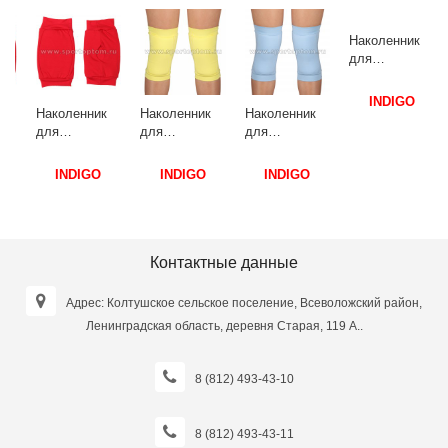
Наколенник
Наколенник
Наколенник
Наколенник
для
для
для
для
гимнастики и
гимнастики и
гимнастики и
гимнастики и
танцев
танцев
танцев
танцев
INDIGO
INDIGO
INDIGO
INDIGO
INDIGO SM-
INDIGO SM-
INDIGO SM-
INDIGO SM-
113 L
113 M
113 L Голубой
113 L
Красный
Желтый
Васильковый
Контактные данные
Адрес: Колтушское сельское поселение, Всеволожский район,
Ленинградская область, деревня Старая, 119 А..
8 (812) 493-43-10
8 (812) 493-43-11