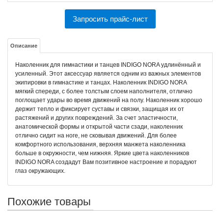
Запросить прайс-лист
Описание
Наколенник для гимнастики и танцев INDIGO NORA удлинённый и
усиленный. Этот аксессуар является одним из важных элементов
экипировки в гимнастике и танцах. Наколенник INDIGO NORA
мягкий спереди, с более толстым слоем наполнителя, отлично
поглощает удары во время движений на полу. Наколенник хорошо
держит тепло и фиксирует суставы и связки, защищая их от
растяжений и других повреждений. За счет эластичности,
анатомической формы и открытой части сзади, наколенник
отлично сидит на ноге, не сковывая движений. Для более
комфортного использования, верхняя манжета наколенника
больше в окружности, чем нижняя. Яркие цвета наколенников
INDIGO NORA создадут Вам позитивное настроение и порадуют
глаз окружающих.
Похожие товары