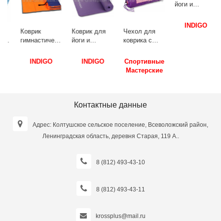
3
Коврик
Коврик для
Чехол для
Коврик для
гимнастический
йоги и
коврика с
йоги и
взрослый
фитнеса
карманами
фитнеса
INDIGO SM-
INDIGO NBR
SM-369 65*18
INDIGO NBR
INDIGO
INDIGO
Спортивные
INDIGO
042 180*60*1
IN104
см
IN194
Мастерские
см Оранжево-
173*61*1 см
Фиолетово-
173*61*1,5 см
синий
Сиреневый
розовый
Бордовый
Контактные данные
Адрес: Колтушское сельское поселение, Всеволожский район,
Ленинградская область, деревня Старая, 119 А..
8 (812) 493-43-10
8 (812) 493-43-11
krossplus@mail.ru