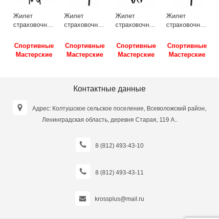
X
Жилет
Жилет
Жилет
Жилет
й
страховочный
страховочный
страховочный
страховочный
Нептун до 70
Юниор
Посейдон до
Юниор
кг SM-414 М
детский 15-
70 кг SM-438
детский 20-
е
Спортивные
Спортивные
Спортивные
Спортивные
(40-44)
20кг SM-436
М(40-44)
25кг SM-436
Мастерские
Мастерские
Мастерские
Мастерские
Сиреневый
15-20кг
Черно-
20-25кг Синий
Сиреневый
розовый
Контактные данные
Адрес: Колтушское сельское поселение, Всеволожский район,
Ленинградская область, деревня Старая, 119 А..
8 (812) 493-43-10
8 (812) 493-43-11
krossplus@mail.ru