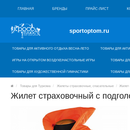
ГЛАВНАЯ
БРЕНДЫ
ПРАЙС-ЛИСТ
К
sportoptom.ru
ТОВАРЫ ДЛЯ АКТИВНОГО ОТДЫХА ВЕСНА-ЛЕТО
ТОВАРЫ ДЛЯ АКТ
ИГРЫ НА ОТКРЫТОМ ВОЗДУХЕ/НАСТОЛЬНЫЕ ИГРЫ
ТОВАРЫ ДЛ
ТОВАРЫ ДЛЯ ХУДОЖЕСТВЕННОЙ ГИМНАСТИКИ
ТОВАРЫ ДЛ
Товары для Туризма
Жилеты страховочные, спасательные
Жилет 
Жилет страховочный с подгол