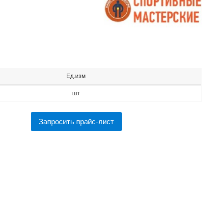
Ед.изм
шт
Запросить прайс-лист