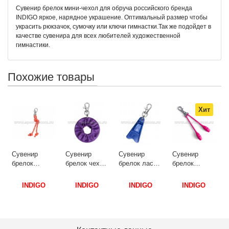
Сувенир брелок мини-чехол для обруча российского бренда
INDIGO яркое, нарядное украшение. Оптимальный размер чтобы
украсить рюкзачок, сумочку или ключи гимнастки.Так же подойдет в
качестве сувенира для всех любителей художественной
гимнастики.
Похожие товары
Хит
Сувенир
брелок
скакалка для
художественной
INDIGO
гимнастики
Сувенир
Сувенир
Сувенир
INDIGO
брелок чехол
брелок ласта
брелок
(10шт) SM-
я
для обруча
INDIGO SM-
булавы для
444 10 см
нной
INDIGO SM-
401 6 см
художественной
INDIGO
INDIGO
INDIGO
Голубо-
393 6 см
Синий
гимнастики
кораллово-
Фиолетовый
INDIGO SM-
лимонный
391 8 см
люрекс
-
Цикламеновый