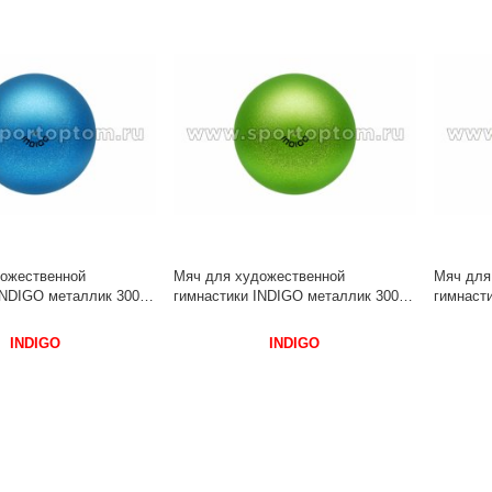
ожественной
Мяч для художественной
Мяч для
INDIGO металлик 300 г
гимнастики INDIGO металлик 300 г
гимнасти
 Голубой с блестками
IN119 15 см Зеленый с блеcтками
IN119 15
INDIGO
INDIGO