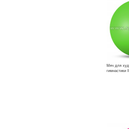
Мяч для худ
гимнастики 
IN315 15 см