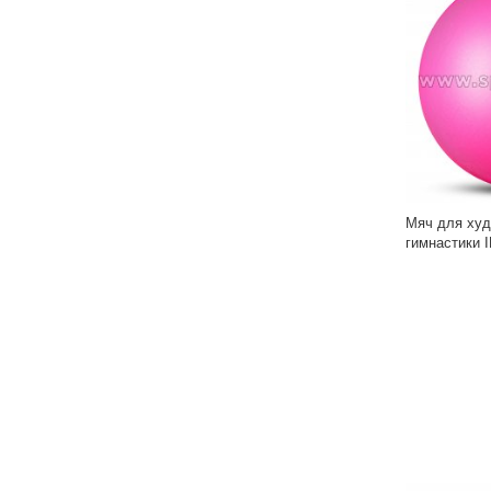
Мяч для худ
гимнастики 
IN367 17 см