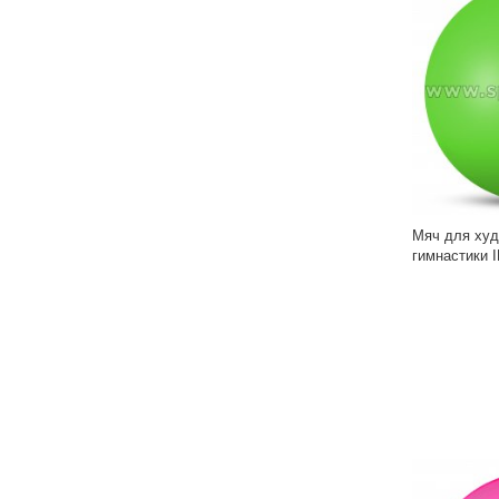
Мяч для худ
гимнастики 
IN367 17 см