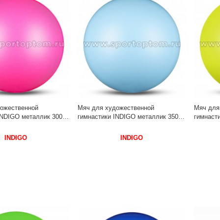
ожественной
Мяч для художественной
Мяч для
INDIGO металлик 300 г
гимнастики INDIGO металлик 350 г
гимнасти
 Цикламеновый
IN367 17 см Голубой
IN367 1
INDIGO
INDIGO