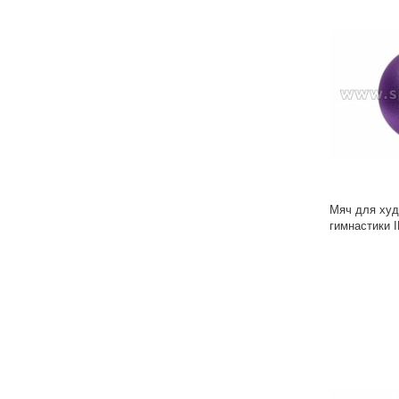
Мяч для худ
гимнастики 
IN119 15 см
блестками