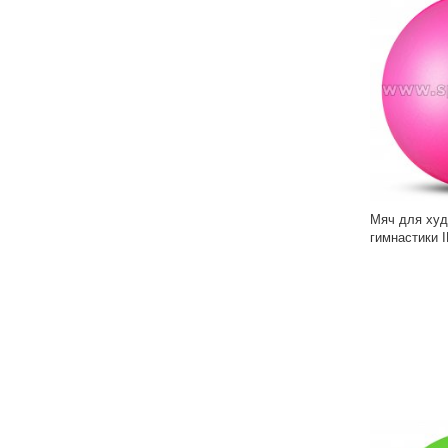
Мяч для худ
гимнастики 
IN315 15 см